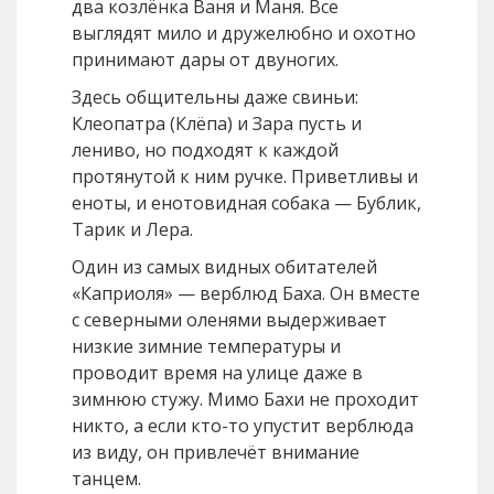
два козлёнка Ваня и Маня. Все
выглядят мило и дружелюбно и охотно
принимают дары от двуногих.
Здесь общительны даже свиньи:
Клеопатра (Клёпа) и Зара пусть и
лениво, но подходят к каждой
протянутой к ним ручке. Приветливы и
еноты, и енотовидная собака — Бублик,
Тарик и Лера.
Один из самых видных обитателей
«Каприоля» — верблюд Баха. Он вместе
с северными оленями выдерживает
низкие зимние температуры и
проводит время на улице даже в
зимнюю стужу. Мимо Бахи не проходит
никто, а если кто-то упустит верблюда
из виду, он привлечёт внимание
танцем.