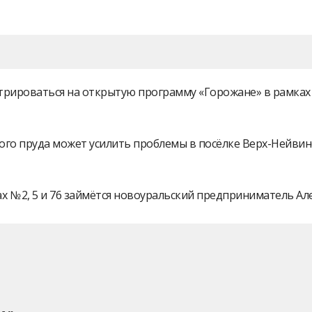
истрироваться на открытую программу «Горожане» в рамк
ого пруда может усилить проблемы в посёлке Верх-Нейви
 № 2, 5 и 76 займётся новоуральский предприниматель А