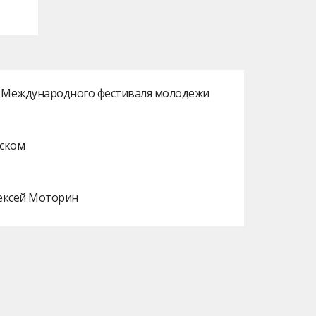
ах Международного фестиваля молодежи
нском
лексей Моторин