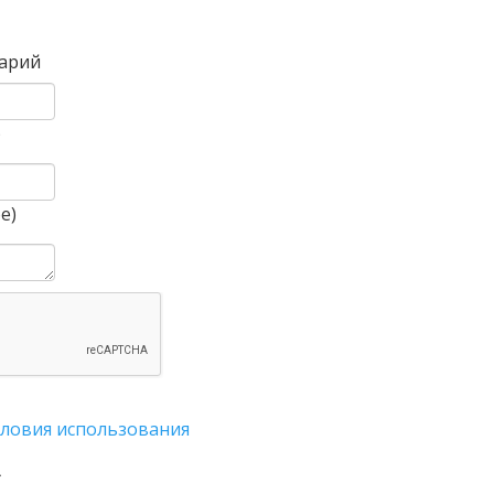
Вперед
арий
)
е)
словия использования