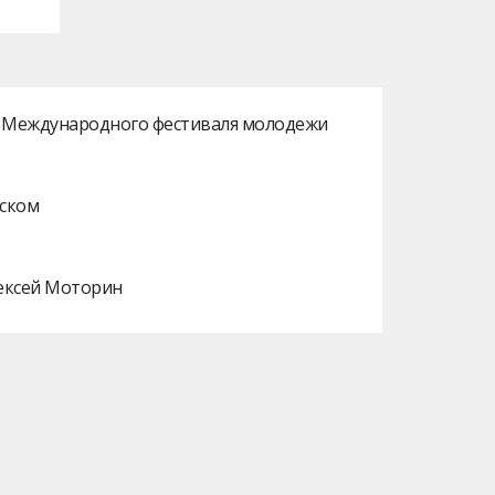
ах Международного фестиваля молодежи
нском
лексей Моторин