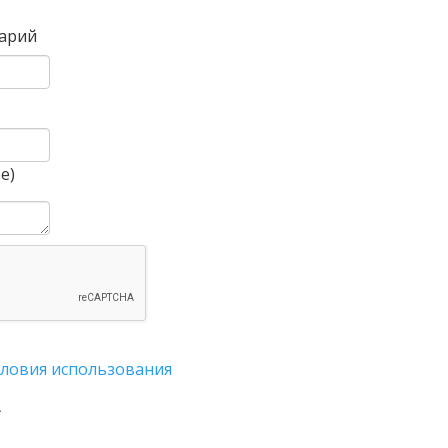
арий
)
е)
словия использования