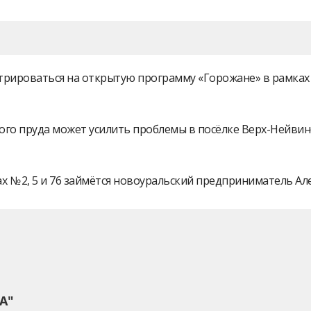
истрироваться на открытую программу «Горожане» в рамк
ого пруда может усилить проблемы в посёлке Верх-Нейви
 № 2, 5 и 76 займётся новоуральский предприниматель А
А"