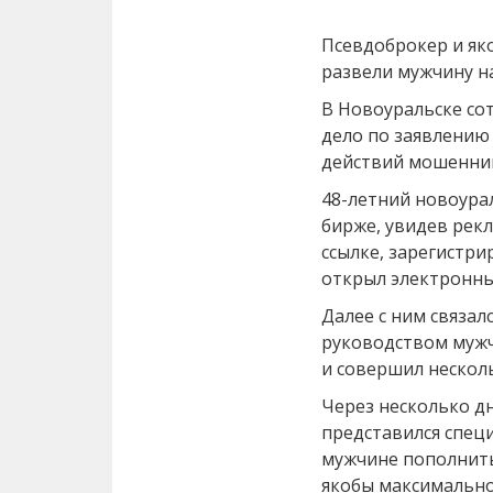
Псевдоброкер и як
развели мужчину н
В Новоуральске со
дело по заявлению
действий мошеннико
48-летний новоура
бирже, увидев рекл
ссылке, зарегистри
открыл электронны
Далее с ним связал
руководством муж
и совершил несколь
Через несколько дн
представился спец
мужчине пополнить
якобы максимально