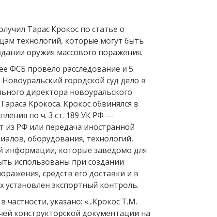
олучил Тарас Крокос по статье о
цам технологий, которые могут быть
здании оружия массового поражения.
ее ФСБ провело расследование и 5
 Новоуральский городской суд дело в
ьного директора новоуральского
араса Крокоса. Крокос обвинялся в
ления по ч. 3 ст. 189 УК РФ —
т из РФ или передача иностранной
иалов, оборудования, технологий,
й информации, которые заведомо для
ыть использованы при создании
оражения, средств его доставки и в
 установлен экспортный контроль.
в частности, указано: «...Крокос Т.М.
очей конструкторской документации на