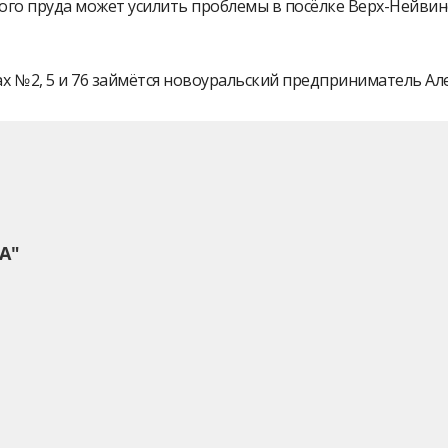
ого пруда может усилить проблемы в посёлке Верх-Нейви
 № 2, 5 и 76 займётся новоуральский предприниматель А
А"