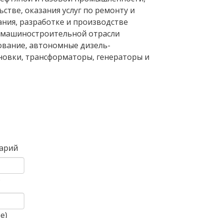
стве, оказания услуг по ремонту и
ния, разработке и производстве
омашиностроительной отрасли
ование, автономные дизель-
новки, трансформаторы, генераторы и
Вперед
арий
)
е)