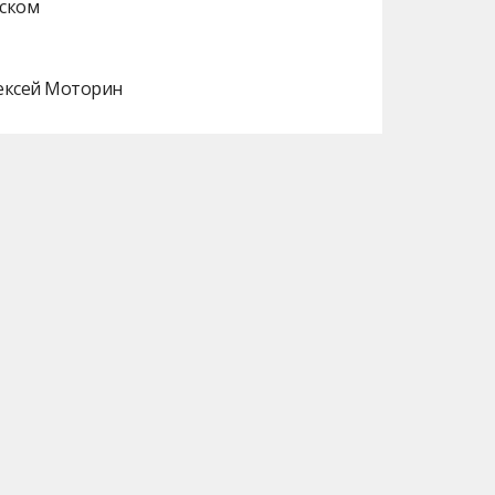
нском
лексей Моторин