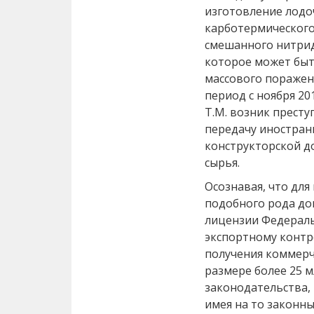
изготовление лодо
карботермического
смешанного нитрид
которое может быт
массового поражени
период с ноября 20
Т.М. возник прест
передачу иностран
конструкторской д
сырья.
Осознавая, что дл
подобного рода до
лицензии Федераль
экспортному контро
получения коммерч
размере более 25 м
законодательства, 
имея на то законны