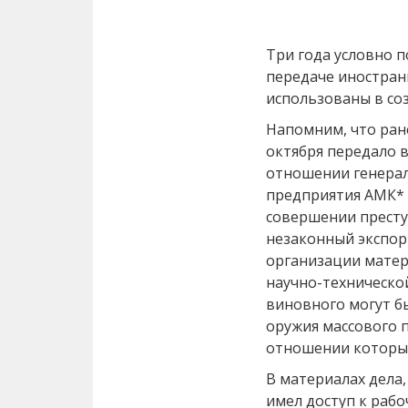
Три года условно п
передаче иностран
использованы в со
Напомним, что ран
октября передало в
отношении генерал
предприятия АМК* Т
совершении преступ
незаконный экспор
организации матер
научно-техническо
виновного могут б
оружия массового п
отношении которых
В материалах дела, 
имел доступ к раб