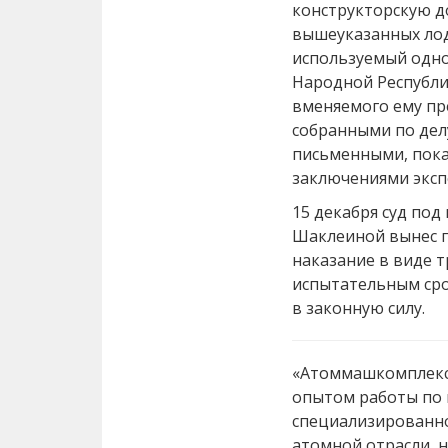
конструкторскую д
вышеуказанных лод
используемый одно
Народной Республи
вменяемого ему пр
собранными по дел
письменными, пока
заключениями эксп
15 декабря суд по
Шаклеиной вынес п
наказание в виде т
испытательным сро
в законную силу.
«Атоммашкомплекс»
опытом работы по
специализированно
атомной отрасли, 