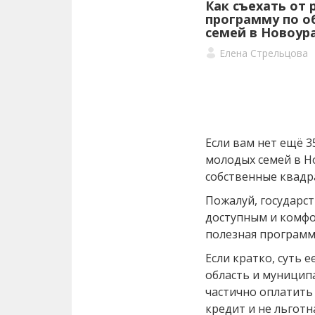
Как съехать от
программу по 
семей в Новоур
Елена Стрельцова
Если вам нет ещё 3
молодых семей в Н
собственные квадр
Пожалуй, государс
доступным и комф
полезная программ
Если кратко, суть е
область и муници
частично оплатить 
кредит и не льготн