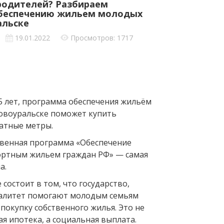
 родителей? Разбираем
обеспечению жильем молодых
альске
19.01.2022
Просмотров: 1717
5 лет, программа обеспечения жильём
овоуральске поможет купить
атные метры.
твенная программа «Обеспечение
ортным жильем граждан РФ» — самая
а.
е состоит в том, что государство,
палитет помогают молодым семьям
покупку собственного жилья. Это не
ая ипотека, а социальная выплата.