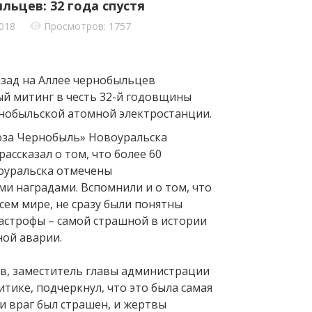
ьцев: 32 года спустя
2018
Просмотров: 1757
азад на Аллее чернобыльцев
ый митинг в честь 32-й годовщины
нобыльской атомной электростанции.
юза Чернобыль» Новоуральска
ассказал о том, что более 60
оуральска отмечены
и наградами. Вспомнили и о том, что
всем мире, не сразу были понятны
астрофы – самой страшной в истории
ной аварии.
в, заместитель главы администрации
тике, подчеркнул, что это была самая
и враг был страшен, и жертвы