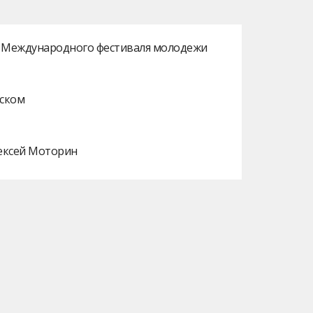
ах Международного фестиваля молодежи
нском
лексей Моторин