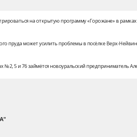
истрироваться на открытую программу «Горожане» в рамк
ого пруда может усилить проблемы в посёлке Верх-Нейви
 № 2, 5 и 76 займётся новоуральский предприниматель А
А"