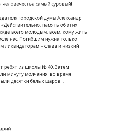
я человечества самый суровый!
едателя городской думы Александр
 «Действительно, память об этих
ежде всего молодым, всем, кому жить
осле нас. Погибшим нужна только
м ликвидаторам – слава и низкий
т ребят из школы № 40. Затем
ли минуту молчания, во время
мыли десятки белых шаров…
Вперед
арий