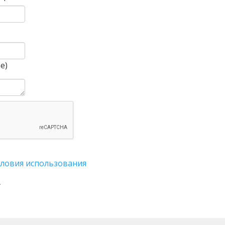
)
е)
словия использования