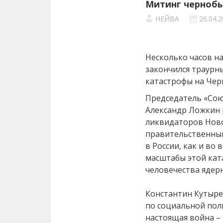
Митинг чернобыл
НЕЙВА
26.04.
Несколько часов н
закончился траурн
катастрофы на Чер
Председатель «Со
Александр Ложкин р
ликвидаторов Нов
правительственным
в России, как и во 
масштабы этой кат
человечества ядер
Константин Кутыре
по социальной поли
настоящая война – 