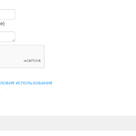
)
е)
словия использования