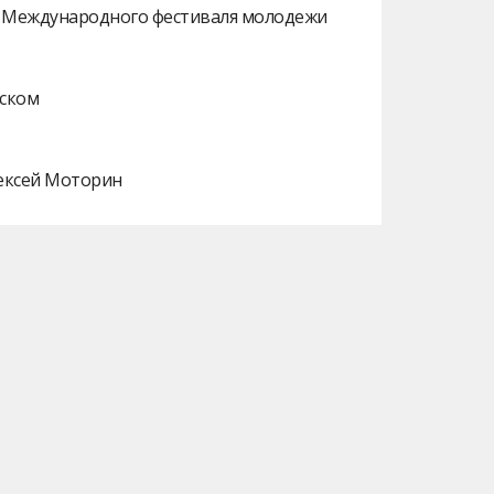
ах Международного фестиваля молодежи
нском
лексей Моторин