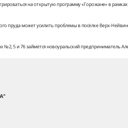
истрироваться на открытую программу «Горожане» в рамк
ого пруда может усилить проблемы в посёлке Верх-Нейви
 № 2, 5 и 76 займётся новоуральский предприниматель А
А"