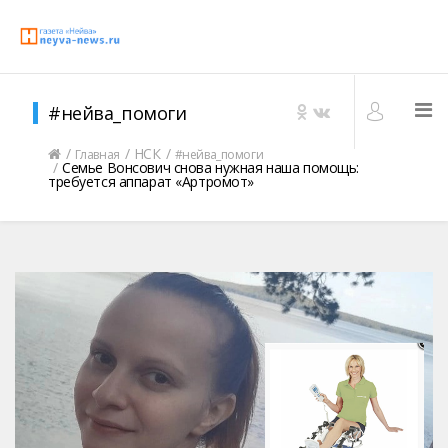
#нейва_помоги
НСК
Главная
#нейва_помоги
Семье Вонсович снова нужная наша помощь:
требуется аппарат «Артромот»