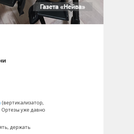
ни
а
(вертикализатор,
. Ортезы уже давно
оять, держать