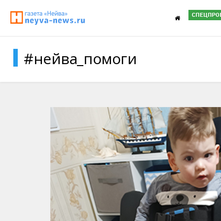
#нейва_помоги