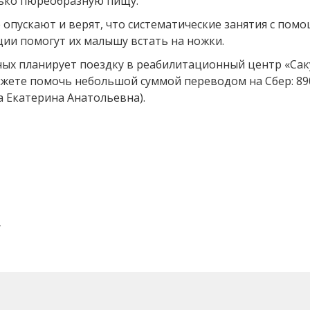
лько пюреобразную пищу.
е опускают и верят, что систематические занятия с по
ции помогут их малышу встать на ножки.
ных планирует поездку в реабилитационный центр «Сак
ожете помочь небольшой суммой переводом на Сбер: 89
а Екатерина Анатольевна).