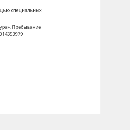
мощью специальных
ура». Пребывание
014353979
Вперед