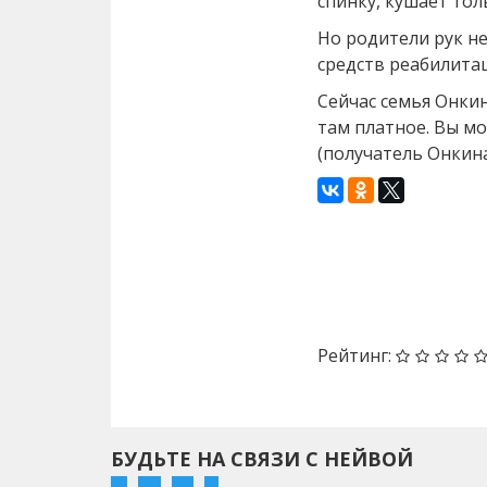
спинку, кушает то
Но родители рук н
средств реабилита
Сейчас семья Онки
там платное. Вы м
(получатель Онкин
Назад
Рейтинг:
БУДЬТЕ НА СВЯЗИ С НЕЙВОЙ