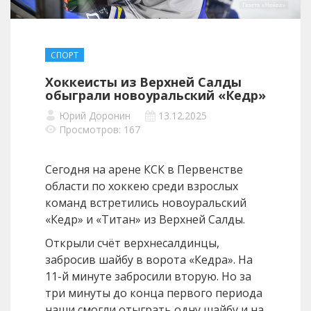
СПОРТ
Хоккеисты из Верхней Салды
обыграли новоуральский «Кедр»
Юрий Доронин
13.12.2025
Просмотров: 167
Сегодня на арене КСК в Первенстве
области по хоккею среди взрослых
команд встретились новоуральский
«Кедр» и «Титан» из Верхней Салды.
Открыли счёт верхнесалдинцы,
забросив шайбу в ворота «Кедра». На
11-й минуте забросили вторую. Но за
три минуты до конца первого периода
наши смогли отыграть одну шайбу и на