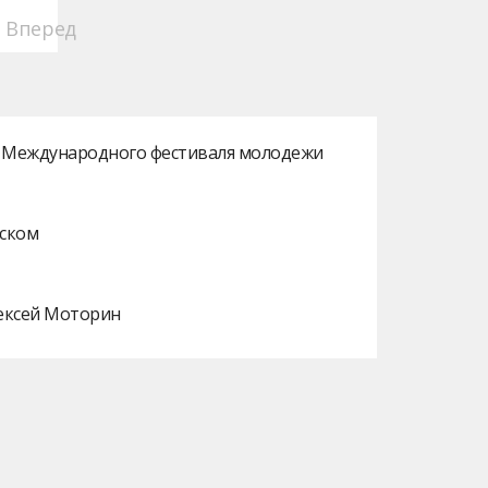
Вперед
ах Международного фестиваля молодежи
нском
лексей Моторин