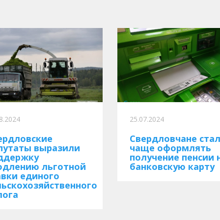
8.2024
25.07.2024
ердловские
Свердловчане ста
путаты выразили
чаще оформлять
ддержку
получение пенсии 
одлению льготной
банковскую карту
авки единого
льскохозяйственного
лога