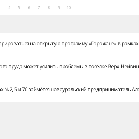
3
4
5
6
7
8
9
10
истрироваться на открытую программу «Горожане» в рамк
ого пруда может усилить проблемы в посёлке Верх-Нейви
 № 2, 5 и 76 займётся новоуральский предприниматель А