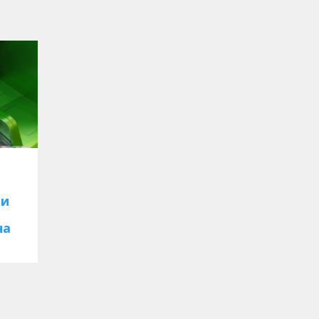
ли
на