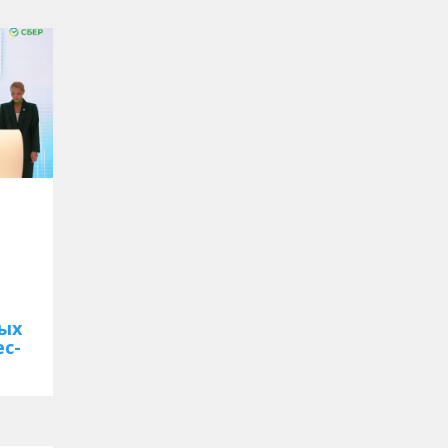
ых
ес-