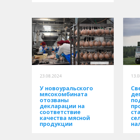
23.08.2024
13.0
У новоуральского
Св
мясокомбината
де
отозваны
по
декларации на
пр
соответствие
ст
качества мясной
се
продукции
на