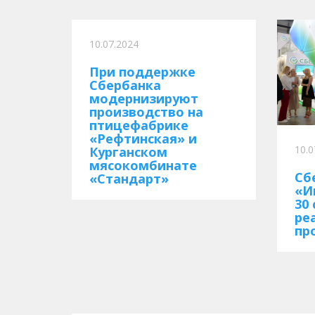
10.07.2024
При поддержке
Сбербанка
модернизируют
производство на
птицефабрике
«Рефтинская» и
10.0
Курганском
мясокомбинате
Сб
«Стандарт»
«И
30
ре
пр