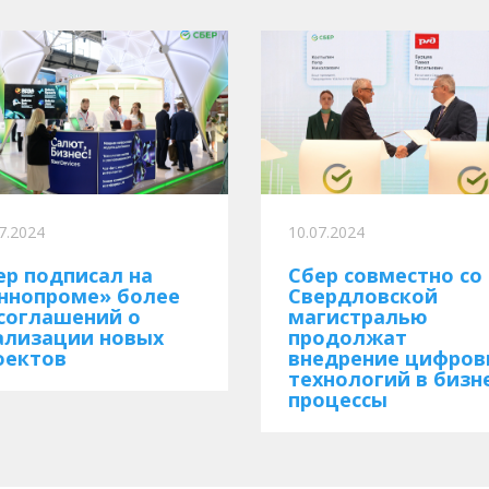
7.2024
10.07.2024
ер подписал на
Сбер совместно со
ннопроме» более
Свердловской
 соглашений о
магистралью
ализации новых
продолжат
оектов
внедрение цифров
технологий в бизн
процессы