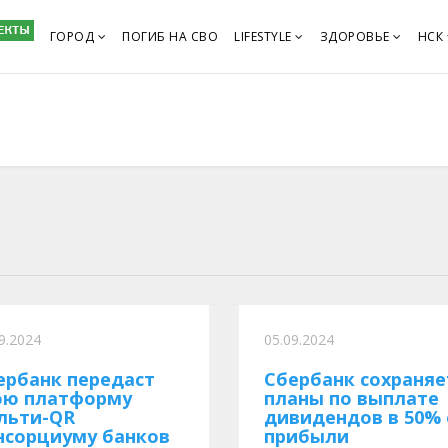
ГОРОД
ПОГИБ НА СВО
LIFESTYLE
ЗДОРОВЬЕ
НСК
9.2024
05.09.2024
ербанк передаст
Сбербанк сохраняе
ою платформу
планы по выплате
льти-QR
дивидендов в 50% 
нсорциуму банков
прибыли