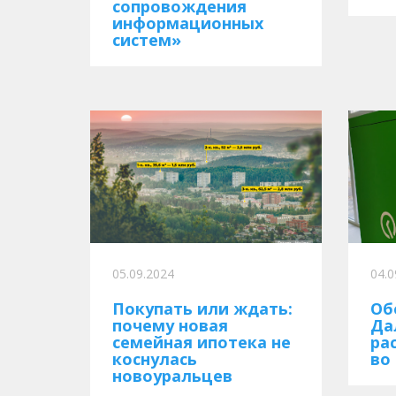
сопровождения
информационных
систем»
05.09.2024
04.0
Покупать или ждать:
Об
почему новая
Да
семейная ипотека не
ра
коснулась
во
новоуральцев