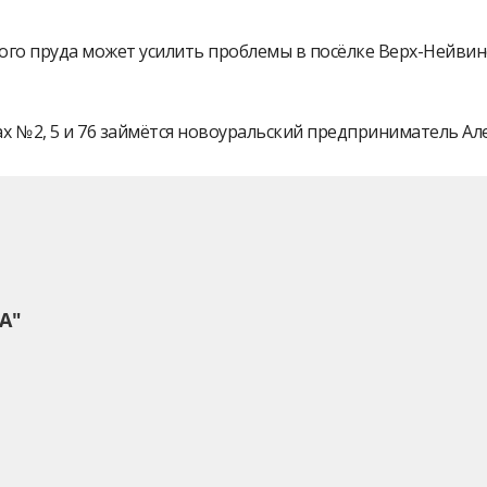
ого пруда может усилить проблемы в посёлке Верх-Нейви
 № 2, 5 и 76 займётся новоуральский предприниматель А
А"