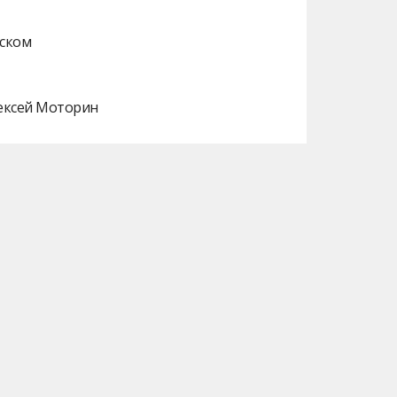
нском
лексей Моторин