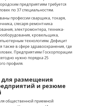
городским предприятиям требуется
ловек по 37 специальностям.
ваны профессии сварщика, токаря,
чника, слесаря-ремонтника
ования, электромонтера, техника-
рооборудования, кровельщика,
мпьютерным технологиям. Дефицит
я также в сфере здравоохранения, где
человек. Предприятиям Госкорпорации
жегодно нужно порядка 25
ого профиля.
т для размещения
редприятий и резюме
й
еля общественной приемной