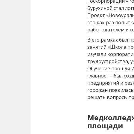
Госкорпорации «Ро
Бурухиной стал ло
Проект «Новоураль
это как раз попыт
работодателем и с
В его рамках был 
занятий «Школа пр
изучали корпорати
трудоустройства, 
Обучение прошли 70
главное — был соз
предприятий и резю
горожан появилась
решать вопросы тр
Медколлед
площади