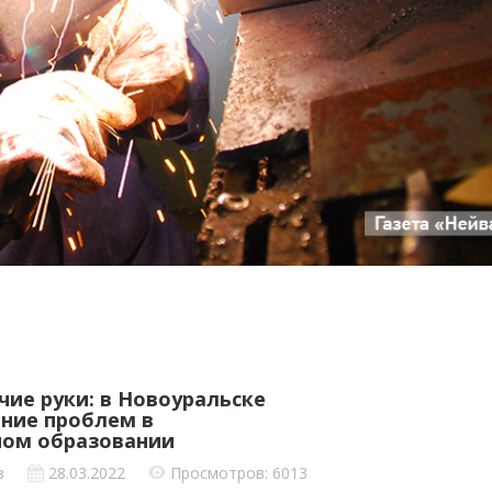
чие руки: в Новоуральске
ение проблем в
ном образовании
в
28.03.2022
Просмотров: 6013