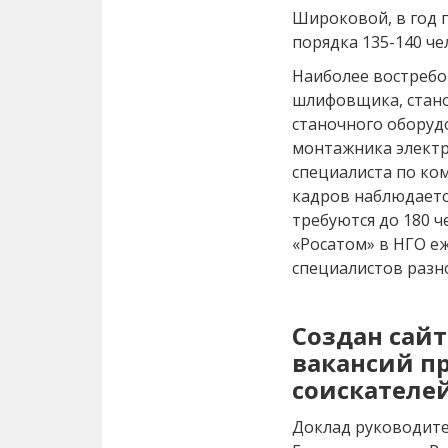
Широковой, в год 
порядка 135-140 че
Наиболее востребо
шлифовщика, стано
станочного оборуд
монтажника элект
специалиста по ко
кадров наблюдаетс
требуются до 180 
«Росатом» в НГО е
специалистов разн
Создан сай
вакансий п
соискателе
Доклад руководит