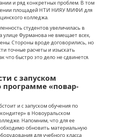
ании и ряд конкретных проблем. В том
влении площадей НТИ НИЯУ МИФИ для
цинского колледжа.
сленность студентов увеличилась в
на улице Фурманова не вмещает всех,
мены. Стороны вроде договорились, но
ти точные расчеты и изыскать
к что быстро это дело не сдвинется.
сти с запуском
о программе «повар-
обстоит и с запуском обучения по
кондитер» в Новоуральском
олледже. Напомним, что для ее
еобходимо обновить материальную
оборудования для учебного класса