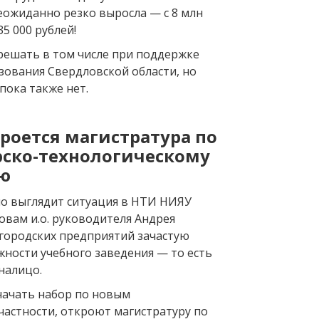
еожиданно резко выросла — с 8 млн
35 000 рублей!
 решать в том числе при поддержке
зования Свердловской области, но
пока также нет.
роется магистратура по
рско-технологическому
ю
о выглядит ситуация в НТИ НИЯУ
овам и.о. руководителя Андрея
 городских предприятий зачастую
ости учебного заведения — то есть
налицо.
начать набор по новым
частности, откроют магистратуру по