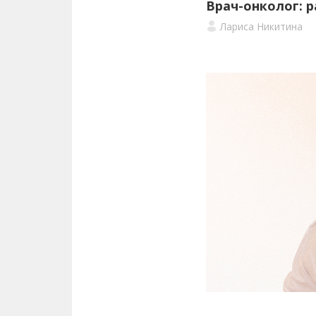
Врач-онколог: р
Лариса Никитина