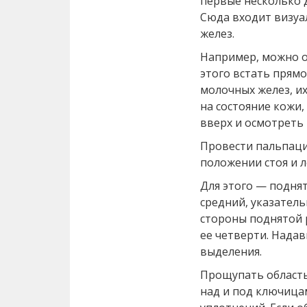
первые несколько 
Сюда входит визуа
желез.
Например, можно о
этого встать прямо
молочных желез, и
на состояние кожи,
вверх и осмотреть 
Провести пальпац
положении стоя и л
Для этого — поднят
средний, указател
стороны поднятой 
ее четверти. Надав
выделения.
Прощупать область
над и под ключицам