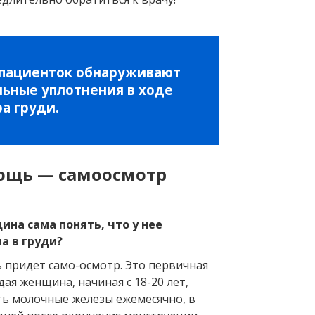
 пациенток обнаруживают
ьные уплотнения в ходе
а груди.
ощь — самоосмотр
на сама понять, что у нее
а в груди?
 придет само-осмотр. Это первичная
ая женщина, начиная с 18-20 лет,
ь молочные железы ежемесячно, в