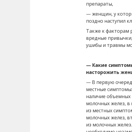
препараты,
— женщин, у котор
поздно наступил кл
Также к факторам 
вредные привычки,
ушибы и травмы мо
— Какие симптом
насторожить жен
— В первую очеред
местные симптомы:
наличие объемных 
молочных желез, в
из местных симпто
молочных желез, в
из молочных желез
необходимо незаме