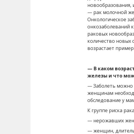
новообразования, и
— рак молочной жел
Онкологическое за
онкозаболеваний к
раковых новообраз
количество новых 
возрастает примерн
— В каком возрас
железы и что мож
— Заболеть можно 
женщинам необход
обследование у ма
К группе риска рак
— нерожавших же
— женщин, длител