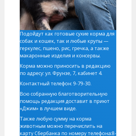
Подойдут как готовые сухие корма для
собак и кошек, так и любые крупы —
геркулес, пшено, рис, гречка, а также
макаронные изделия и консервы.
Корма можно приносить в редакцию
по адресу: ул. Фрунзе, 7, кабинет 4.
Контактный телефон: 9-79-30.
Всю собранную благотворительную
помощь редакция доставит в приют
«Джим» в лучшем виде.
Также любую сумму на корма
животным можно перечислить на
карту Сбербанка по номеру телефона:8-