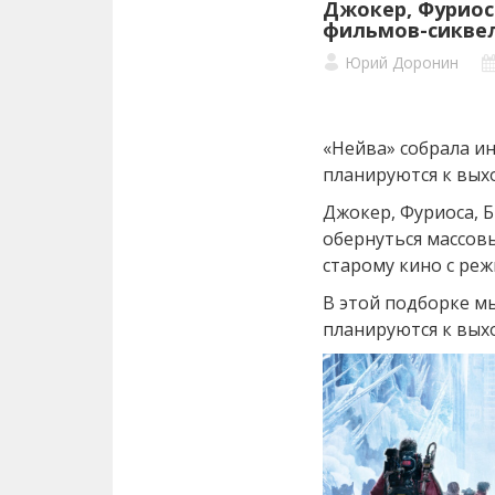
Джокер, Фуриос
фильмов-сиквел
Юрий Доронин
«Нейва» собрала и
планируются к выхо
Джокер, Фуриоса, Б
обернуться массо
старому кино с ре
В этой подборке мы
планируются к выхо