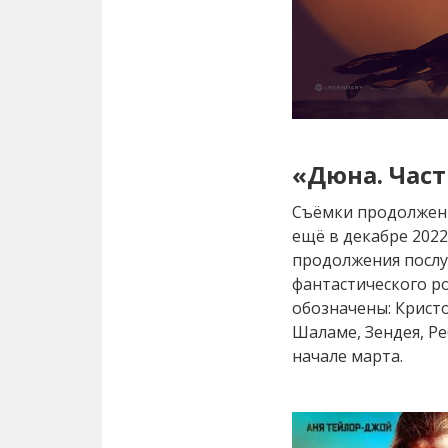
«Дюна. Част
Съёмки продолжен
ещё в декабре 202
продолжения посл
фантастического ро
обозначены: Крист
Шаламе, Зендея, Р
начале марта.