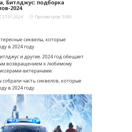
а, Битлджус: подборка
ов-2024
27.01.2024
Просмотров: 5585
нтересные сиквелы, которые
ду в 2024 году.
итлджус и другие. 2024 год обещает
вым возвращением к любимому
жиссёрами-ветеранами.
 собрали часть сиквелов, которые
ду в 2024 году.