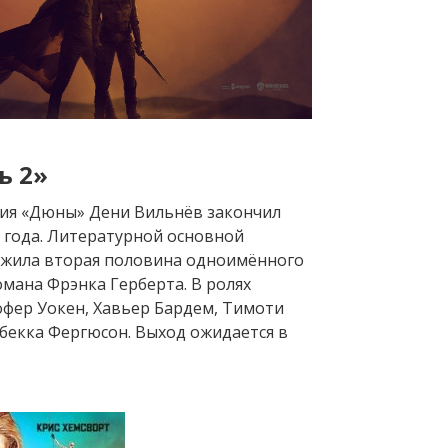
ь 2»
ия «Дюны» Дени Вильнёв закончил
2 года. Литературной основной
ужила вторая половина одноимённого
мана Фрэнка Герберта. В ролях
офер Уокен, Хавьер Бардем, Тимоти
ебекка Фергюсон. Выход ожидается в