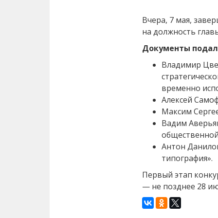
Вчера, 7 мая, заве
на должность глав
Документы подали
Владимир Цве
стратегическо
временно исп
Алексей Самоф
Максим Сергее
Вадим Аверья
общественной
Антон Данило
типография».
Первый этап конкур
— не позднее 28 ию