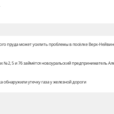
ого пруда может усилить проблемы в посёлке Верх-Нейви
 № 2, 5 и 76 займётся новоуральский предприниматель А
а обнаружили утечку газа у железной дороги