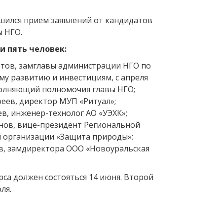
ршился прием заявлений от кандидатов
ы НГО.
 пять человек:
тов, замглавы администрации НГО по
му развитию и инвестициям, с апреля
олняющий полномочия главы НГО;
еев, директор МУП «Ритуал»;
в, инженер-технолог АО «УЭХК»;
нов, вице-президент Региональной
 организации «Защита природы»;
в, замдиректора ООО «Новоуральская
са должен состояться 14 июня. Второй
ля.