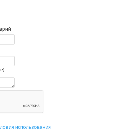
Вперед
арий
)
е)
словия использования