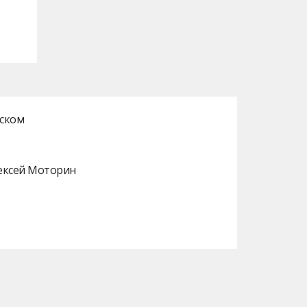
нском
лексей Моторин