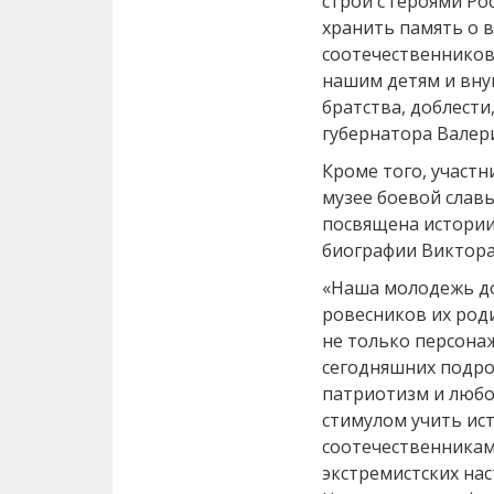
строй с героями Ро
хранить память о 
соотечественников
нашим детям и вну
братства, доблести
губернатора Валер
Кроме того, участ
музее боевой слав
посвящена истории
биографии Виктора
«Наша молодежь д
ровесников их роди
не только персонаж
сегодняшних подро
патриотизм и любов
стимулом учить ис
соотечественникам
экстремистских на