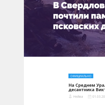
ОФИЦИАЛЬНО
На Среднем Ура
десантника Вик
Нейва
01.03.2