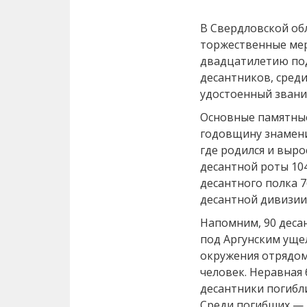
В Свердловской об
торжественные ме
двадцатилетию под
десантников, сред
удостоенный звани
Основные памятны
годовщину знамени
где родился и выр
десантной роты 10
десантного полка 7
десантной дивизии
Напомним, 90 деса
под Аргунским уще
окружения отрядом
человек. Неравная 
десантники погибли
Среди погибших — 