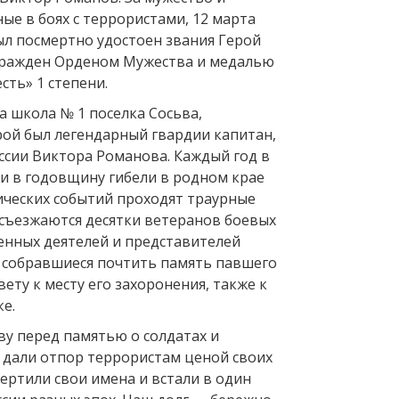
ые в боях с террористами, 12 марта
ыл посмертно удостоен звания Герой
агражден Орденом Мужества и медалью
сть» 1 степени.
да школа № 1 поселка Сосьва,
ой был легендарный гвардии капитан,
ссии Виктора Романова. Каждый год в
 и в годовщину гибели в родном крае
оических событий проходят траурные
 съезжаются десятки ветеранов боевых
енных деятелей и представителей
у собравшиеся почтить память павшего
ету к месту его захоронения, также к
е.
ву перед памятью о солдатах и
 дали отпор террористам ценой своих
ертили свои имена и встали в один