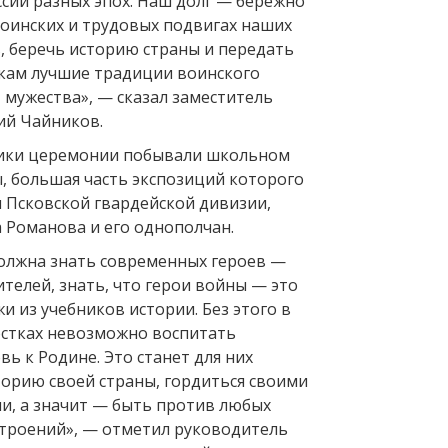
ссии разных эпох. Наш долг — бережно
воинских и трудовых подвигах наших
, беречь историю страны и передать
кам лучшие традиции воинского
, мужества», — сказал заместитель
ий Чайников.
ники церемонии побывали школьном
ы, большая часть экспозиций которого
 Псковской гвардейской дивизии,
 Романова и его однополчан.
олжна знать современных героев —
телей, знать, что герои войны — это
и из учебников истории. Без этого в
стках невозможно воспитать
ь к Родине. Это станет для них
торию своей страны, гордиться своими
и, а значит — быть против любых
строений», — отметил руководитель