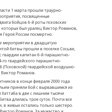
ласти 1 марта прошли траурно-
роприятия, посвященные
вига бойцов 6-й роты псковских
и которых был уралец Виктор Романов,
я Героя России посмертно.
е мероприятии в двадцатую
той битвы прошли в поселке Сосьве,
ос гвардии капитан 6-й парашютно-
4-го гвардейского парашютно-
6 (Псковской) гвардейской воздушно-
 Виктор Романов.
нтников в конце февраля 2000 года
льем приняли бой с вырвавшимся из
 Хаттаба в две с лишним тысячи
битва длилась трое суток. Почти все
, в живых остались только шестеро.
Виктор Романов. За мужество и