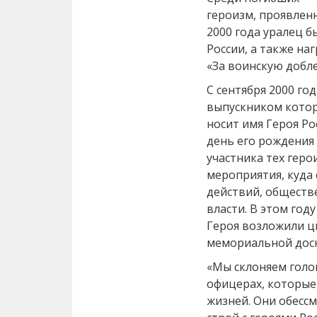
героизм, проявленн
2000 года уралец б
России, а также н
«За воинскую добле
С сентября 2000 го
выпускником котор
носит имя Героя Ро
день его рождения
участника тех гер
мероприятия, куда
действий, обществ
власти. В этом год
Героя возложили цв
мемориальной доск
«Мы склоняем голо
офицерах, которые
жизней. Они обессм