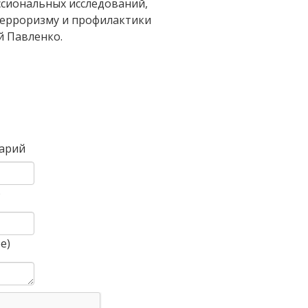
сиональных исследований,
ерроризму и профилактики
й Павленко.
Вперед
арий
)
е)