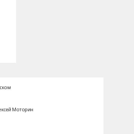
нском
лексей Моторин