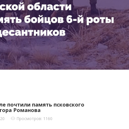
ле почтили память псковского
тора Романова
020
Просмотров: 1160