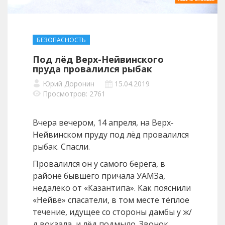
БЕЗОПАСНОСТЬ
Под лёд Верх-Нейвинского
пруда провалился рыбак
Юрий Доронин
15.04.2019
Просмотров: 2761
Вчера вечером, 14 апреля, на Верх-
Нейвинском пруду под лёд провалился
рыбак. Спасли.
Провалился он у самого берега, в
районе бывшего причала УАМЗа,
недалеко от «Казантипа». Как пояснили
«Нейве» спасатели, в том месте тёплое
течение, идущее со стороны дамбы у ж/
д вокзала, и лёд подмыло. Звонок