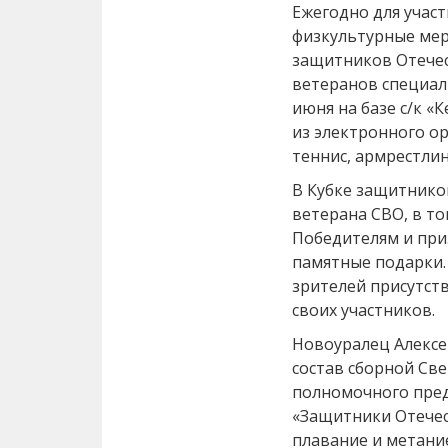
Ежегодно для учас
физкультурные мер
защитников Отечес
ветеранов специал
июня на базе с/к «
из электронного о
теннис, армрестлин
В Кубке защитнико
ветерана СВО, в то
Победителям и при
памятные подарки.
зрителей присутст
своих участников.
Новоуралец Алексе
состав сборной Све
полномочного пред
«Защитники Отечест
плавание и метани