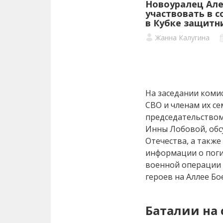
Новоуралец Але
участвовать в с
в Кубке защитн
Жанна Калугина
На заседании коми
СВО и членам их с
председательством
Инны Лобовой, обс
Отечества, а также 
информации о поги
военной операции 
героев на Аллее Бо
Баталии на