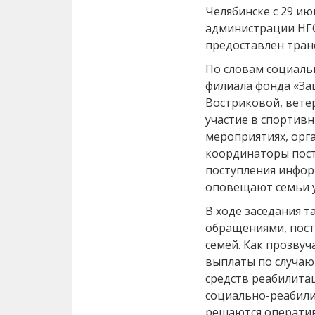
Челябинске с 29 ию
администрации НГО
предоставлен тран
По словам социаль
филиала фонда «За
Востриковой, вете
участие в спортив
мероприятиях, орг
координаторы посто
поступления инфор
оповещают семьи у
В ходе заседания т
обращениями, пост
семей. Как прозвуч
выплаты по случаю 
средств реабилитац
социально-реабили
решаются оператив