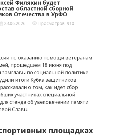
ксей Филякин будет
остав областной сборной
иков Отечества в УрФО
23.06.2026
Просмотров: 910
ссии по оказанию помощи ветеранам
емей, прошедшем 18 июня под
 замглавы по социальной политике
удили итоги Кубка защитников
рассказали о том, как идет сбор
бших участниках специальной
для стенда об увековечении памяти
евой Славы.
 спортивных площадках