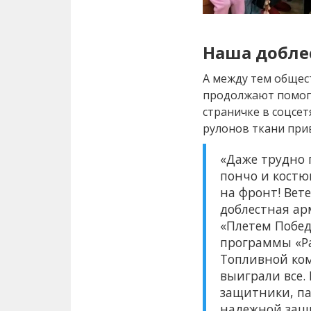
Наша добле
А между тем общес
продолжают помога
страничке в соцсетя
рулонов ткани при
«Даже трудно п
пончо и костю
на фронт! Вет
доблестная ар
«Плетем Побед
программы «Ра
Топливной ком
выиграли все.
защитники, па
надежной защ