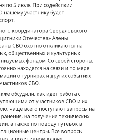
ня по 5 июля. При содействии
 нашему участнику будет
спорт.
ного координатора Свердловского
щитники Отечества» Алены
раны СВО охотно откликаются на
ных, общественных и культурных
анизуемых фондом. Со своей стороны,
янно находятся на связи и по мере
мации о турнирах и других событиях
частников СВО.
акже обсудили, как идет работа с
упающими от участников СВО и их
ало, чаще всего поступают запросы на
ранения, на получение технических
ии, а также по поводу путевок в
тационные центры. Все вопросы
но, в позитивном ключе.