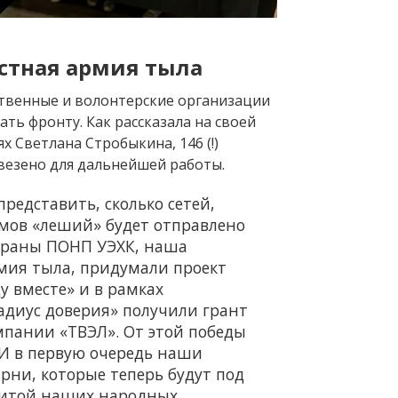
стная армия тыла
твенные и волонтерские организации
ть фронту. Как рассказала на своей
х Светлана Стробыкина, 146 (!)
везено для дальнейшей работы.
редставить, сколько сетей,
мов «леший» будет отправлено
ераны ПОНП УЭХК, наша
мия тыла, придумали проект
у вместе» и в рамках
диус доверия» получили грант
пании «ТВЭЛ». От этой победы
 И в первую очередь наши
рни, которые теперь будут под
итой наших народных