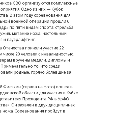
тников СВО организуются комплексные
оприятия. Одно из них — Кубок
тва. В этом году соревнования для
ьной военной операции прошли 6
Кедр» по пяти видам спорта: стрельба
ружия, метание ножа, настольный
г и пауэрлифтинг.
в Отечества приняли участие 22
м числе 20 человек с инвалидностью.
зерам вручены медали, дипломы и
 Примечательно то, что среди
вовали родные, горячо болевшие за
й Филякин (справа на фото) вошел в
рдловской области для участия в Кубке
ставителя Президента РФ в УрФО
ва». Он заявлен в двух дисциплинах:
е ножа. Соревнования пройдут в