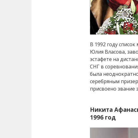
В 1992 году списо
Юлия Власова, зав
эстафете на дистан
СНГ в соревновани
была неоднократно
серебряным призер
присвоено звание з
Никита Афанась
1996 год