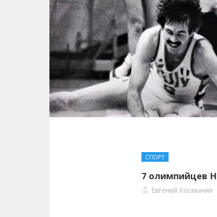
СПОРТ
7 олимпийцев Н
Евгений Космынин