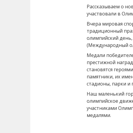
Рассказываем о но
участвовали в Олим
Вчера мировая спо
традиционный пра
олимпийский день,
(Международный ол
Медали победителе
престижной наградо
становятся героям
памятники, их име
стадионы, парки и
Наш маленький гор
олимпийское движе
участниками Олимпи
медалями.