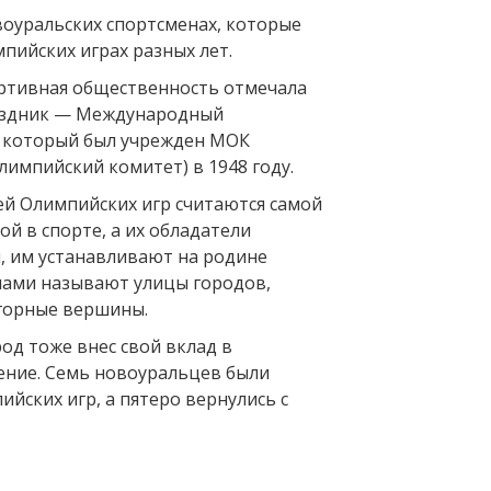
воуральских спортсменах, которые
пийских играх разных лет.
ртивная общественность отмечала
здник — Международный
 который был учрежден МОК
импийский комитет) в 1948 году.
й Олимпийских игр считаются самой
й в спорте, а их обладатели
и, им устанавливают на родине
нами называют улицы городов,
 горные вершины.
од тоже внес свой вклад в
ние. Семь новоуральцев были
йских игр, а пятеро вернулись с