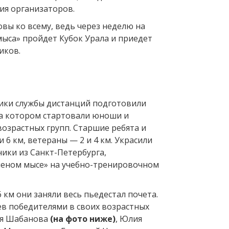
я организаторов.
товы ко всему, ведь через неделю на
мыса» пройдет Кубок Урала и приедет
иков.
ники службы дистанций подготовили
 на котором стартовали юноши и
озрастных групп. Старшие ребята и
и 6 км, ветераны — 2 и 4 км. Украсили
ики из Санкт-Петербурга,
леном мысе» на учебно-тренировочном
6 км они заняли весь пьедестал почета.
в победителями в своих возрастных
ья Шабанова
(на фото ниже)
, Юлия