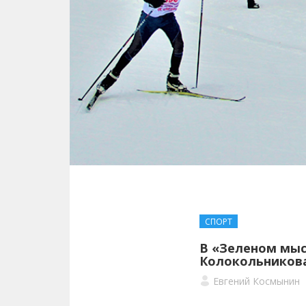
СПОРТ
В «Зеленом мы
Колокольников
Евгений Космынин