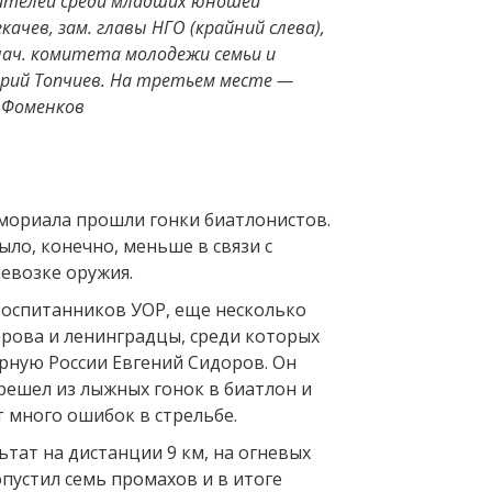
ителей среди младших юношей
ачев, зам. главы НГО (крайний слева),
нач. комитета молодежи семьи и
Юрий Топчиев. На третьем месте —
 Фоменков
мориала прошли гонки биатлонистов.
ыло, конечно, меньше в связи с
евозке оружия.
воспитанников УОР, еще несколько
ерова и ленинградцы, среди которых
орную России Евгений Сидоров. Он
решел из лыжных гонок в биатлон и
 много ошибок в стрельбе.
тат на дистанции 9 км, на огневых
пустил семь промахов и в итоге