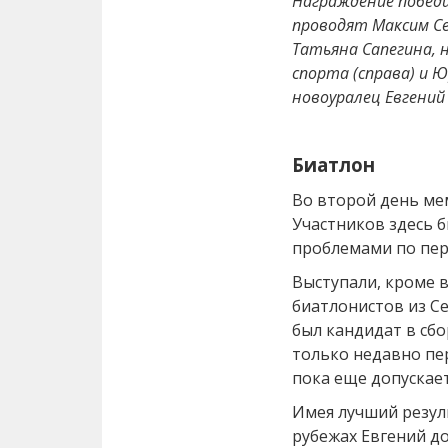
Награждение побед
проводят Максим Сек
Татьяна Сапегина, 
спорта (справа) и 
новоуралец Евгений
Биатлон
Во второй день ме
Участников здесь б
проблемами по пер
Выступали, кроме 
биатлонистов из С
был кандидат в сб
только недавно пе
пока еще допускает
Имея лучший резуль
рубежах Евгений до