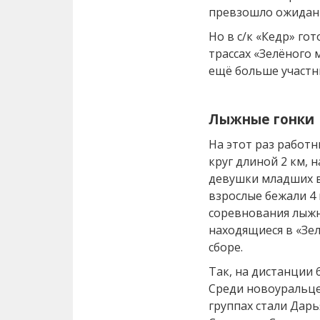
превзошло ожидани
Но в с/к «Кедр» го
трассах «Зелёного 
ещё больше участн
Лыжные гонки
На этот раз работ
круг длиной 2 км,
девушки младших в
взрослые бежали 4 
соревнования лыжн
находящиеся в «Зе
сборе.
Так, на дистанции 
Среди новоуральце
группах стали Дар