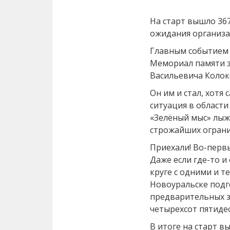
На старт вышло 36
ожидания организа
Главным событием 
Мемориал памяти з
Васильевича Колок
Он им и стал, хотя
ситуация в области
«Зелёный мыс» лыж
строжайших ограни
Приехали! Во-первы
Даже если где-то и
круге с одними и т
Новоуральске подг
предварительных з
четырехсот пятидес
В итоге на старт в