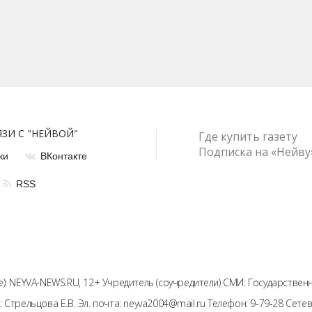
ЯЗИ С "НЕЙВОЙ"
Где купить газету
Подписка на «Нейву
ки
ВКонтакте
RSS
): NEYVA-NEWS.RU, 12+ Учредитель (соучредители) СМИ: Государстве
: Стрельцова Е.В. Эл. почта: neyva2004@mail.ru Телефон: 9-79-28 Се