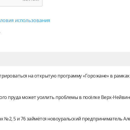
словия использования
истрироваться на открытую программу «Горожане» в рамк
ого пруда может усилить проблемы в посёлке Верх-Нейви
 № 2, 5 и 76 займётся новоуральский предприниматель А