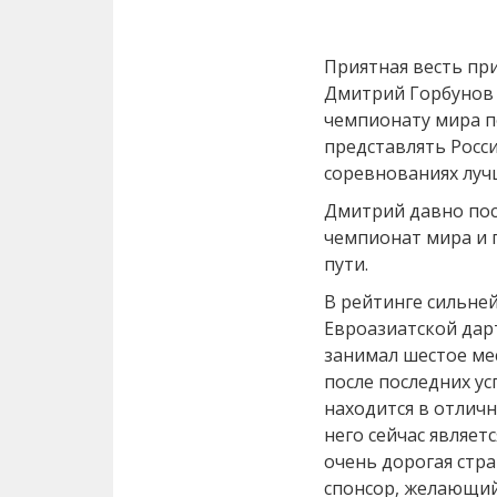
Приятная весть пр
Дмитрий Горбунов 
чемпионату мира по
представлять Росси
соревнованиях луч
Дмитрий давно пос
чемпионат мира и 
пути.
В рейтинге сильне
Евроазиатской дарт
занимал шестое мес
после последних у
находится в отлич
него сейчас являетс
очень дорогая стра
спонсор, желающий