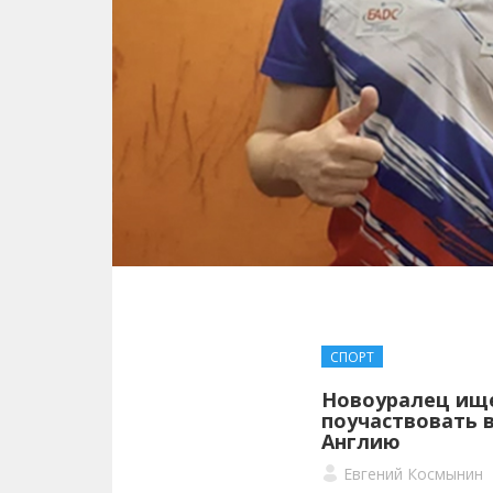
СПОРТ
Новоуралец ище
поучаствовать в
Англию
Евгений Космынин