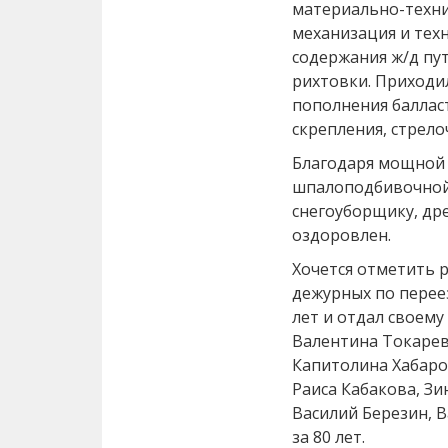
материально-техни
механизация и тех
содержания ж/д пут
рихтовки. Приходил
пополнения балласт
скрепления, стрел
Благодаря мощной 
шпалоподбивочной
снегоуборщику, др
оздоровлен.
Хочется отметить 
дежурных по переез
лет и отдал своему
Валентина Токарева
Капитолина Хабаро
Раиса Кабакова, З
Василий Березин, В
за 80 лет.