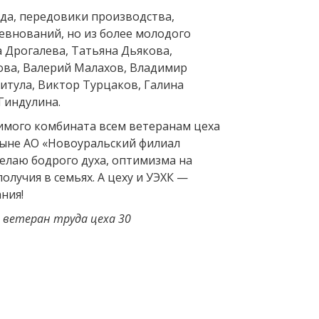
уда, передовики производства,
евнований, но из более молодого
 Дрогалева, Татьяна Дьякова,
ва, Валерий Малахов, Владимир
итула, Виктор Турцаков, Галина
Гиндулина.
бимого комбината всем ветеранам цеха
ныне АО «Новоуральский филиал
елаю бодрого духа, оптимизма на
получия в семьях. А цеху и УЭХК —
ния!
 ветеран труда цеха 30
Вперед