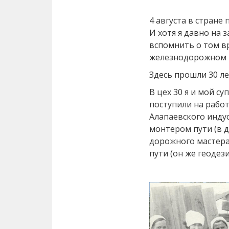
4 августа в стран
И хотя я давно на 
вспомнить о том в
железнодорожном ц
Здесь прошли 30 л
В цех 30 я и мой с
поступили на работ
Алапаевского инду
монтером пути (в 
дорожного мастера
пути (он же геодези