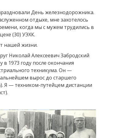
е праздновали День железнодорожника.
заслуженном отдыхе, мне захотелось
ремени, когда мы с мужем трудились в
ехе (30) УЭХК.
ет нашей жизни.
упруг Николай Алексеевич Забродский
у в 1973 году после окончания
стриального техникума. Он —
дальнейшем вырос до старшего
). Я — техником-путейцем дистанции
ст).