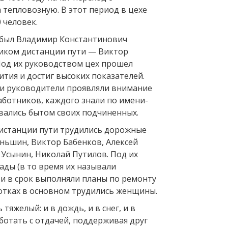
 тепловозную. В этот период в цехе
 человек.
 был Владимир Константинович
ником дистанции пути — Виктор
Под их руководством цех прошел
тия и достиг высоких показателей.
и руководители проявляли внимание
аботников, каждого знали по имени-
овались бытом своих подчиненных.
истанции пути трудились дорожные
ньшин, Виктор Бабенков, Алексей
 Усынин, Николай Путилов. Под их
ады (в то время их называли
 и в срок выполняли планы по ремонту
лотках в основном трудились женщины.
тяжелый: и в дождь, и в снег, и в
ботать с отдачей, поддерживая друг