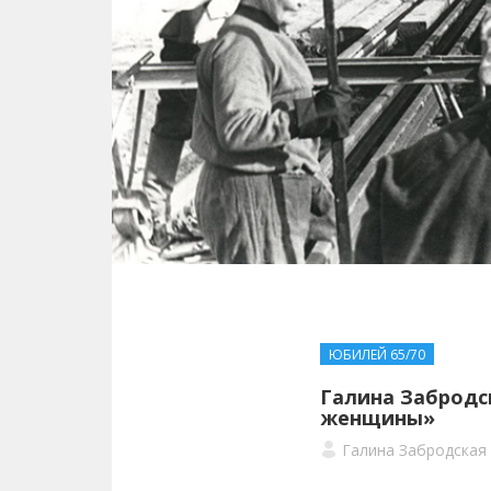
ЮБИЛЕЙ 65/70
Галина Забродс
женщины»
Галина Забродская