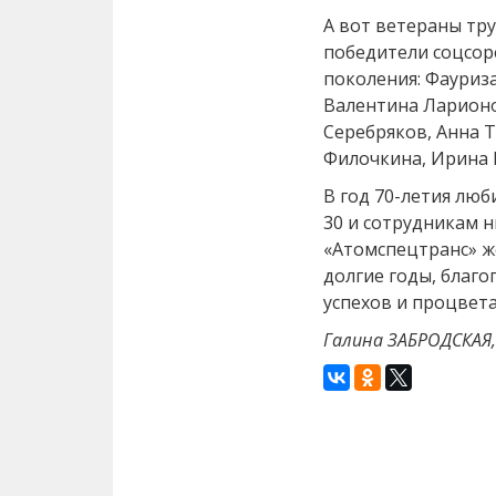
А вот ветераны тр
победители соцсор
поколения: Фауриза
Валентина Ларионо
Серебряков, Анна Т
Филочкина, Ирина 
В год 70-летия лю
30 и сотрудникам 
«Атомспецтранс» ж
долгие годы, благо
успехов и процвета
Галина ЗАБРОДСКАЯ,
Назад