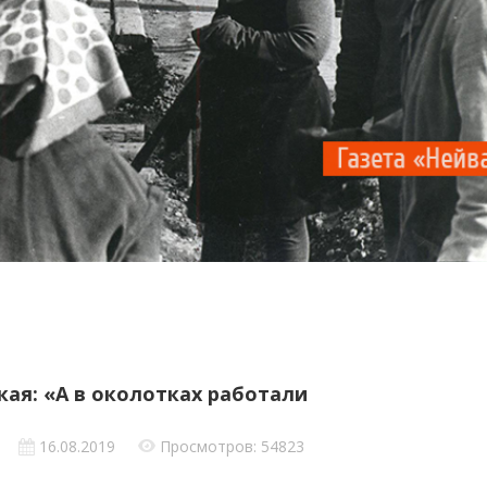
кая: «А в околотках работали
16.08.2019
Просмотров: 54823