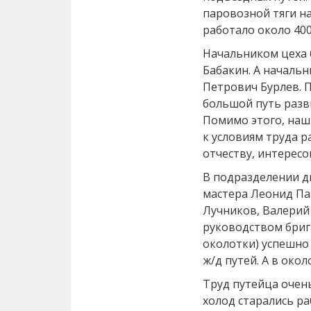
паровозной тяги на
работало около 400
Начальником цеха
Бабакин. А началь
Петрович Бурлев. 
большой путь разви
Помимо этого, наш
к условиям труда р
отчеству, интерес
В подразделении д
мастера Леонид Па
Лучников, Валерий
руководством бриг
околотки) успешно
ж/д путей. А в око
Труд путейца очень 
холод старались ра