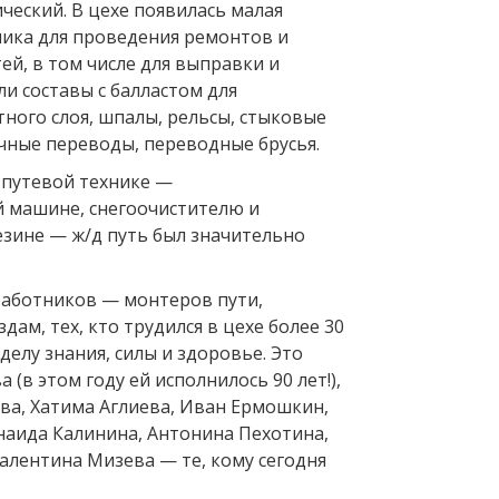
ческий. В цехе появилась малая
ника для проведения ремонтов и
ей, в том числе для выправки и
и составы с балластом для
ного слоя, шпалы, рельсы, стыковые
очные переводы, переводные брусья.
путевой технике —
 машине, снегоочистителю и
езине — ж/д путь был значительно
работников — монтеров пути,
дам, тех, кто трудился в цехе более 30
 делу знания, силы и здоровье. Это
 (в этом году ей исполнилось 90 лет!),
ва, Хатима Аглиева, Иван Ермошкин,
инаида Калинина, Антонина Пехотина,
алентина Мизева — те, кому сегодня