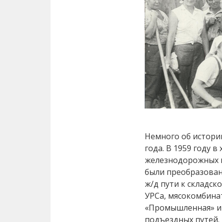
Немного об истории
года. В 1959 году 
железнодорожных 
были преобразованы
ж/д пути к складск
УРСа, мясокомбинат
«Промышленная» и 
подъездных путей. 