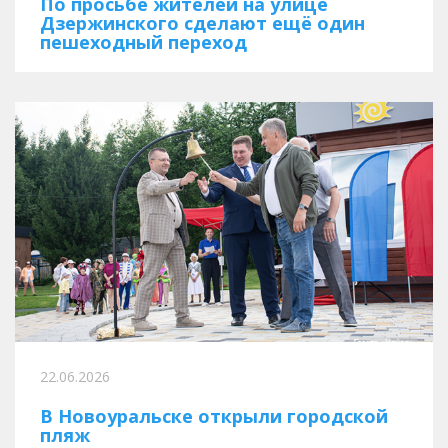
По просьбе жителей на улице
Дзержинского сделают ещё один
пешеходный переход
22.06.2026
В Новоуральске открыли городской
пляж