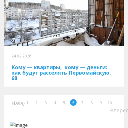
24.02.2026
Кому — квартиры, кому — деньги:
как будут расселять Первомайскую,
68
Назад
1
2
3
4
5
6
7
8
9
10
Впере