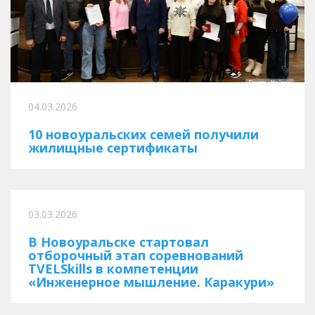
04.03.2026
10 новоуральских семей получили
жилищные сертификаты
03.03.2026
В Новоуральске стартовал
отборочный этап соревнований
TVELSkills в компетенции
«Инженерное мышление. Каракури»