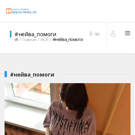
#нейва_помоги
НСК
#нейва_помоги
Главная
#нейва_помоги