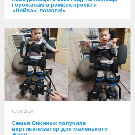
горожанам в рамках проекта
«Нейва», помоги!»
07.01.2024
Семья Онкиных получила
вертикализатор для маленького
Жени