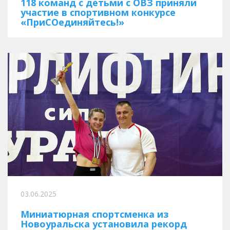
118 команд с детьми с ОВЗ приняли
участие в спортивном конкурсе
«ПриСОединяйтесь!»
03.06.2025
Миниатюрная спортсменка из
Новоуральска установила рекорд