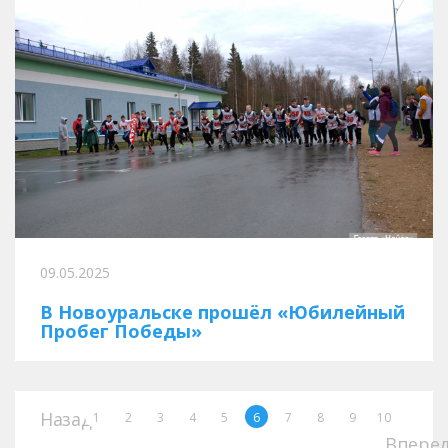
09.05.2025
В Новоуральске прошёл «Юбилейный
Пробег Победы»
Назад
1
2
3
4
5
6
7
8
9
10
Впере