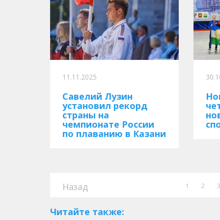
11.11.2025
30.1
Савелий Лузин
Но
установил рекорд
че
страны на
но
чемпионате России
сп
по плаванию в Казани
Назад
1
2
Читайте также: