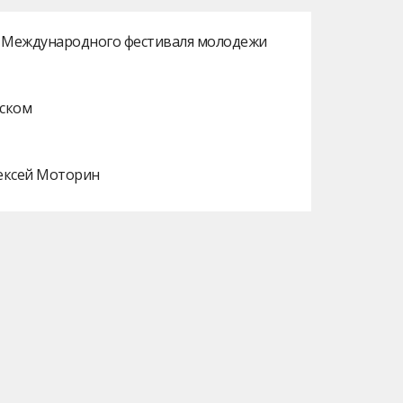
ах Международного фестиваля молодежи
нском
лексей Моторин