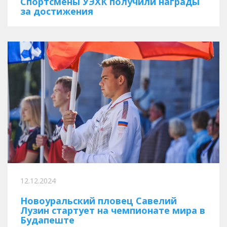
Спортсмены УЭХК получили награды
за достижения
12.12.2024
Новоуральский пловец Савелий
Лузин стартует на чемпионате мира в
Будапеште