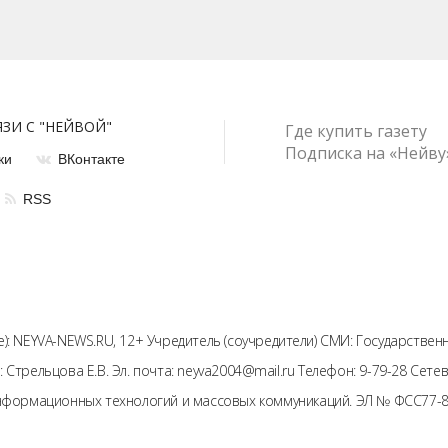
ЯЗИ С "НЕЙВОЙ"
Где купить газету
Подписка на «Нейву
ки
ВКонтакте
RSS
): NEYVA-NEWS.RU, 12+ Учредитель (соучредители) СМИ: Государстве
: Стрельцова Е.В. Эл. почта: neyva2004@mail.ru Телефон: 9-79-28 Се
информационных технологий и массовых коммуникаций. ЭЛ № ФСС77-81