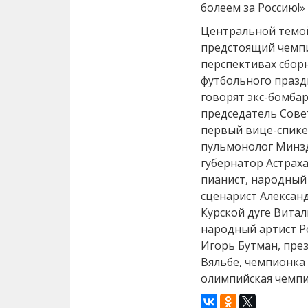
болеем за Россию!»
Центральной темой
предстоящий чемпи
перспективах сбор
футбольного празд
говорят экс-бомба
председатель Сове
первый вице-спике
пульмонолог Минзд
губернатор Астрах
пианист, народный
сценарист Алексан
Курской дуге Витал
народный артист Р
Игорь Бутман, пре
Вяльбе, чемпионка
олимпийская чемпи