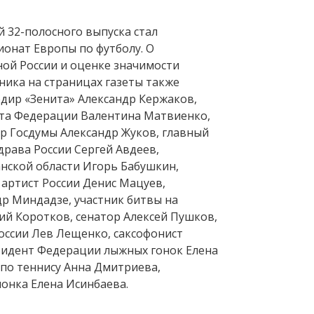
 32-полосного выпуска стал
онат Европы по футболу. О
ной России и оценке значимости
ника на страницах газеты также
рдир «Зенита» Александр Кержаков,
та Федерации Валентина Матвиенко,
р Госдумы Александр Жуков, главный
рава России Сергей Авдеев,
анской области Игорь Бабушкин,
 артист России Денис Мацуев,
др Миндадзе, участник битвы на
ий Коротков, сенатор Алексей Пушков,
оссии Лев Лещенко, саксофонист
зидент Федерации лыжных гонок Елена
 по теннису Анна Дмитриева,
онка Елена Исинбаева.