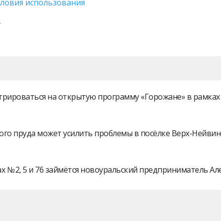
словия использования
истрироваться на открытую программу «Горожане» в рамк
ого пруда может усилить проблемы в посёлке Верх-Нейви
 № 2, 5 и 76 займётся новоуральский предприниматель А