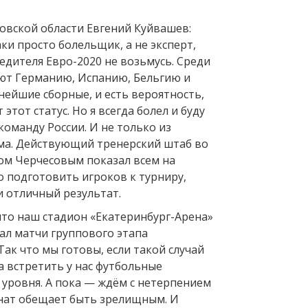
овской области Евгений Куйвашев:
аки просто болельщик, а не эксперт,
едителя Евро-2020 не возьмусь. Среди
ют Германию, Испанию, Бельгию и
нейшие сборные, и есть вероятность,
этот статус. Но я всегда болел и буду
команду России. И не только из
ма. Действующий тренерский штаб во
вом Черчесовым показал всем на
о подготовить игроков к турниру,
и отличный результат.
что наш стадион «Екатеринбург-Арена»
ал матчи группового этапа
ак что мы готовы, если такой случай
а встретить у нас футбольные
уровня. А пока — ждём с нетерпением
нат обещает быть зрелищным. И