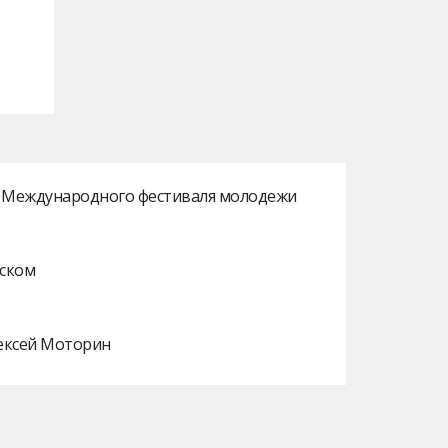
ах Международного фестиваля молодежи
нском
лексей Моторин