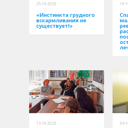
25.10.2023
19.1
«Инстинкта грудного
Сп
вскармливания не
ма
существует!»
ре
ра
по
ос
ле
13.10.2023
04.1