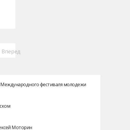
Вперед
ах Международного фестиваля молодежи
нском
лексей Моторин