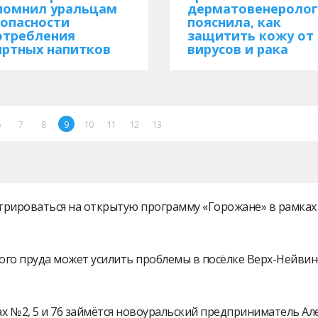
помнил уральцам
дерматовенеролог
 опасности
пояснила, как
отребления
защитить кожу от
иртных напитков
вирусов и рака
6
7
8
9
10
11
12
13
истрироваться на открытую программу «Горожане» в рамк
ого пруда может усилить проблемы в посёлке Верх-Нейви
 № 2, 5 и 76 займётся новоуральский предприниматель А