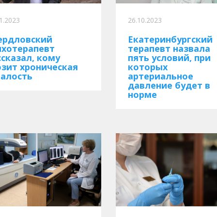
1.2023
26.10.2023
ердловский
Екатеринбургский
ихотерапевт
терапевт назвала
ссказал, кому
пять условий, при
озит хроническая
которых
талость
артериальное
давление будет в
норме