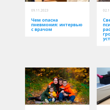
09.11.2023
02.1
Чем опасна
Св
пневмония: интервью
пс
с врачом
ра
гр
ус