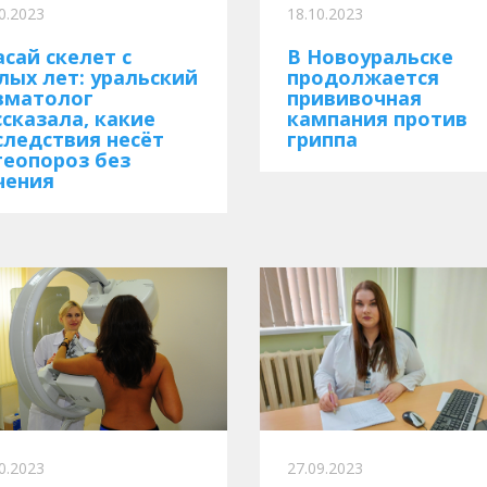
0.2023
18.10.2023
асай скелет с
В Новоуральске
лых лет: уральский
продолжается
вматолог
прививочная
ссказала, какие
кампания против
следствия несёт
гриппа
теопороз без
чения
0.2023
27.09.2023