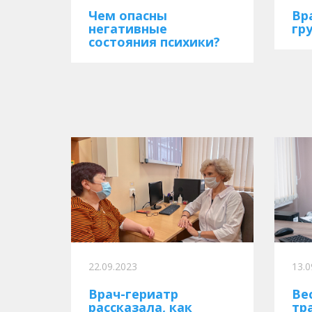
Чем опасны
Вр
негативные
гр
состояния психики?
22.09.2023
13.0
Врач-гериатр
Ве
рассказала, как
тр