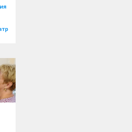
ция
атр