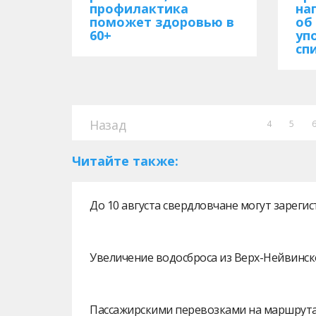
профилактика
на
поможет здоровью в
об
60+
уп
сп
Назад
4
5
Читайте также:
До 10 августа свердловчане могут зарег
Увеличение водосброса из Верх-Нейвинск
Пассажирскими перевозками на маршрутах