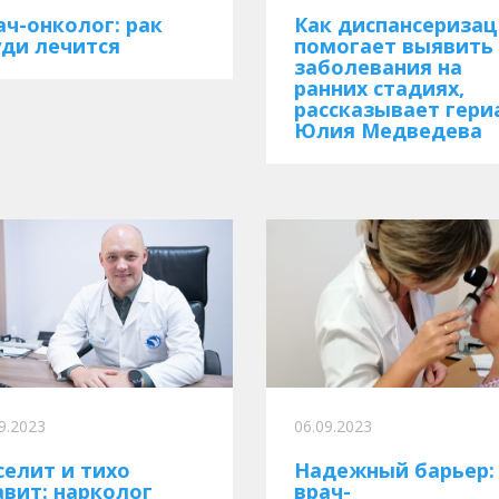
ач-онколог: рак
Как диспансериза
уди лечится
помогает выявить
заболевания на
ранних стадиях,
рассказывает гери
Юлия Медведева
9.2023
06.09.2023
селит и тихо
Надежный барьер:
авит: нарколог
врач-