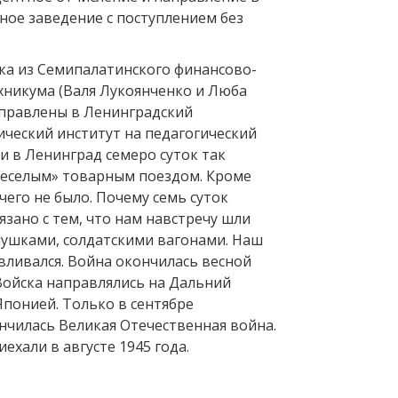
ное заведение с поступлением без
ека из Семипалатинского финансово-
хникума (Валя Лукоянченко и Люба
правлены в Ленинградский
ческий институт на педагогический
и в Ленинград семеро суток так
еселым» товарным поездом. Кроме
ичего не было. Почему семь суток
язано с тем, что нам навстречу шли
 пушками, солдатскими вагонами. Наш
вливался. Война окончилась весной
 Войска направлялись на Дальний
 Японией. Только в сентябре
нчилась Великая Отечественная война.
ехали в августе 1945 года.