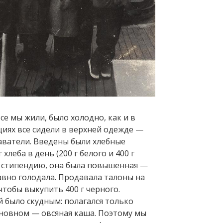
се мы жили, было холодно, как и в
циях все сидели в верхней одежде —
аватели. Введены были хлебные
 хлеба в день (200 г белого и 400 г
на стипендию, она была повышенная —
равно голодала. Продавала талоны на
 чтобы выкупить 400 г черного.
 было скудным: полагался только
сновном — овсяная каша. Поэтому мы