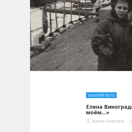
ЮБИЛЕЙ 65/70
Елена Виноград
моём...»
Жанна Калугина