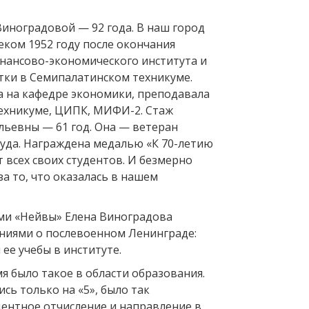
Виноградовой — 92 года. В наш город
еком 1952 году после окончания
нансово-экономического института и
тки в Семипалатинском техникуме.
а на кафедре экономики, преподавала
ехникуме, ЦИПК, МИФИ-2. Стаж
льевны — 61 год. Она — ветеран
руда. Награждена медалью «К 70-летию
 всех своих студентов. И безмерно
за то, что оказалась в нашем
ями «Нейвы» Елена Виноградова
ниями о послевоенном Ленинграде:
 ее учебы в институте.
я было такое в области образования.
ись только на «5», было так
ентное отчисление и направление в