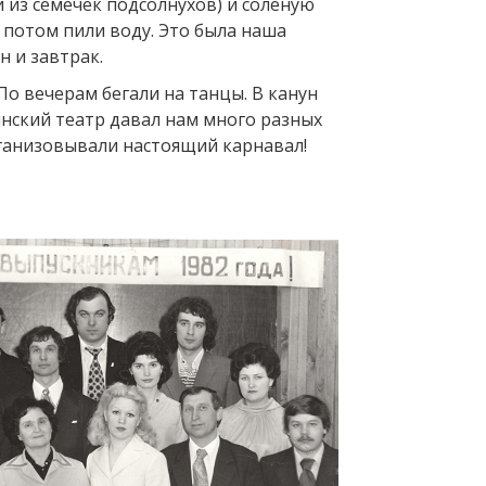
 из семечек подсолнухов) и соленую
а потом пили воду. Это была наша
н и завтрак.
По вечерам бегали на танцы. В канун
нский театр давал нам много разных
ганизовывали настоящий карнавал!