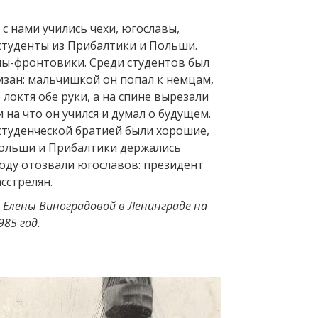
 с нами учились чехи, югославы,
 студенты из Прибалтики и Польши.
ы-фронтовики. Среди студентов был
зан: мальчишкой он попал к немцам,
локтя обе руки, а на спине вырезали
и на что он учился и думал о будущем.
туденческой братией были хорошие,
Польши и Прибалтики держались
году отозвали югославов: президент
сстрелян.
Елены Виноградовой в Ленинграде на
985 год.