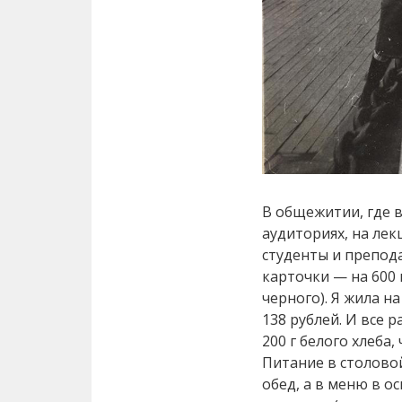
В общежитии, где в
аудиториях, на лек
студенты и препод
карточки — на 600 г
черного). Я жила 
138 рублей. И все 
200 г белого хлеба,
Питание в столовой
обед, а в меню в о