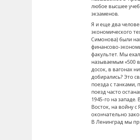
любое высшее учеб
экзаменов.
Я и еще два челов
экономического те
Симонова) были на
финансово-экономи
факультет. Мы ехал
называемым «500 в
досок, в вагонах н
добирались? Это св
поезда с танками,
поезд часто остана
1945-го на западе.
Восток, на войну с
окончательно зако
В Ленинград мы при