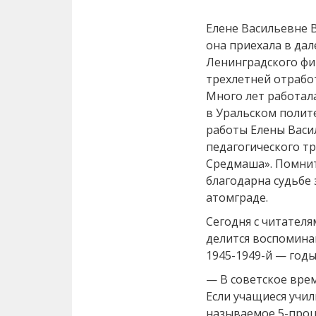
Елене Васильевне 
она приехала в дал
Ленинградского фи
трехлетней отрабо
Много лет работал
в Уральском полит
работы Елены Васи
педагогического т
Средмаша». Помнит
благодарна судьбе 
атомграде.
Сегодня с читател
делится воспомина
1945-1949-й — годы
— В советское врем
Если учащиеся учил
называемое 5-проц