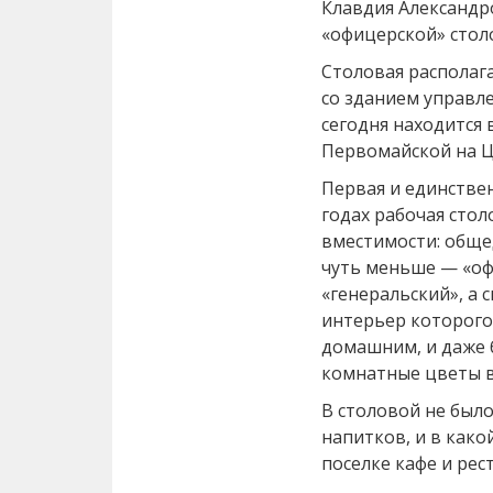
Клавдия Александр
«офицерской» стол
Столовая располаг
со зданием управле
сегодня находится 
Первомайской на Ц
Первая и единствен
годах рабочая стол
вместимости: обще
чуть меньше — «оф
«генеральский», а с
интерьер которого
домашним, и даже б
комнатные цветы в
В столовой не был
напитков, и в како
поселке кафе и рес