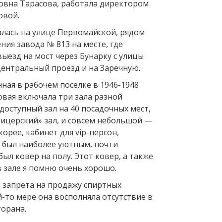
овна Тарасова, работала директором
овой.
алась на улице Первомайской, рядом
ния завода № 813 на месте, где
выезд на мост через Бунарку с улицы
ентральный проезд и на Заречную.
ная в рабочем поселке в 1946-1948
овая включала три зала разной
доступный зал на 40 посадочных мест,
ицерский» зал, и совсем небольшой —
корее, кабинет для vip-персон,
 был наиболее уютным, почти
ыл ковер на полу. Этот ковер, а также
 зале я помню очень хорошо.
о запрета на продажу спиртных
й-то мере она восполняла отсутствие в
торана.