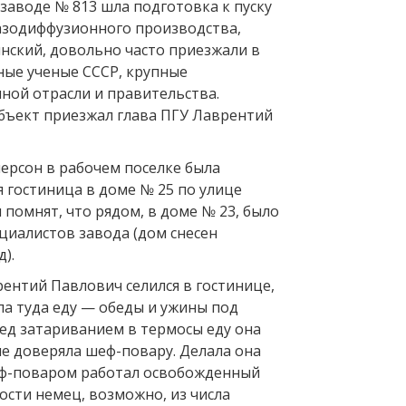
а заводе № 813 шла подготовка к пуску
газодиффузионного производства,
инский, довольно часто приезжали в
ые ученые СССР, крупные
ной отрасли и правительства.
объект приезжал глава ПГУ Лаврентий
персон в рабочем поселке была
 гостиница в доме № 25 по улице
помнят, что рядом, в доме № 23, было
циалистов завода (дом снесен
).
рентий Павлович селился в гостинице,
ла туда еду — обеды и ужины под
ред затариванием в термосы еду она
не доверяла шеф-повару. Делала она
еф-поваром работал освобожденный
ости немец, возможно, из числа