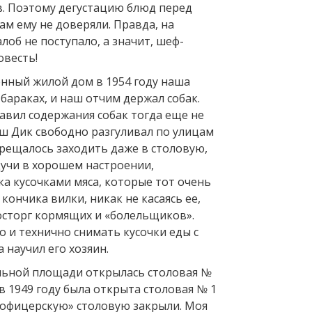
. Поэтому дегустацию блюд перед
ам ему не доверяли. Правда, на
лоб не поступало, а значит, шеф-
овесть!
енный жилой дом в 1954 году наша
бараках, и наш отчим держал собак.
авил содержания собак тогда еще не
аш Дик свободно разгуливал по улицам
прещалось заходить даже в столовую,
дучи в хорошем настроении,
а кусочками мяса, которые тот очень
 кончика вилки, никак не касаясь ее,
осторг кормящих и «болельщиков».
о и технично снимать кусочки еды с
 научил его хозяин.
ральной площади открылась столовая №
 а в 1949 году была открыта столовая № 1
и «офицерскую» столовую закрыли. Моя