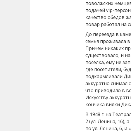
поволжских немцев
подачей vip-персон
качество обедов жа
повар работал на с
До переезда в кам
семья проживала в 
Причем никаких пр
существовало, и н
поселка, ему не за
где посетители, бу
подкармливали Дик
аккуратно снимал с
что приводило в в
Искусству аккуратн
кончика вилки Дика
В 1948 г. на Теат
2 (ул. Ленина, 16),
по ул. Ленина, 6, 