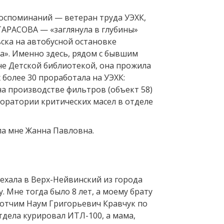
оспоминаний — ветеран труда УЭХК,
АРАСОВА — «заглянула в глубины»
ска на автобусной остановке
а». Именно здесь, рядом с бывшим
не Детской библиотекой, она прожила
х более 30 проработала на УЭХК:
а производстве фильтров (объект 58)
боратории критических масел в отделе
ла мне Жанна Павловна.
ехала в Верх-Нейвинский из города
. Мне тогда было 8 лет, а моему брату
 отчим Наум Григорьевич Кравчук по
дела курировал ИТЛ-100, а мама,