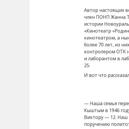
Автор настоящих в
член ПОНП Жанна Т
истории Новоураль
«Кинотеатр «Родин
кинотеатром, а ны
более 70 лет, из ни
контролером ОТК н
и лаборантом в ла
25.
И вот что рассказа
— Наша семья пере
Кыштым в 1946 году
Виктору — 12. Наш
поручению политот