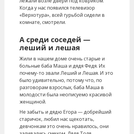
лежали возле двери под ковриком.
Когда у нас появился телевизор
«Верхотура», всей гурьбой сидели в
комнате, смотрели.
А среди соседей —
леший и лешая
Жили в нашем доме очень старые и
больные баба Маша и дядя Федя. Их
почему-то звали Леший и Лешая. И это
было удивительно, потому что, по
разговорам взрослых, баба Маша в
молодости была неописуемо красивой
женщиной.
Не забыть и дядю Егора — добрейший
старичок, любил нас щекотать,
девчонкам это очень нравилось, они
заливались смехом. Дядя Толя